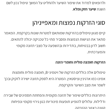
ולרופאים למדוד את שיפור השיער ולהחליט על המשך טיפול נכון לשם
השגת
שיער חזק ומלא
.
סוגי הזרקות נפוצות ומאפייניהן
קיים מגוון טיפולים בהזרקות שמותאם למטרות שונות בקרקפת. המאמר
מתאר את הגישות הנפוצות ומסביר מתי כל טכניקה יכולה להתאים.
חשוב לדון בבטיחות, בתדירות ובהשפעה על מצבי תזונה מקומי
והמערכתית.
הזרקות חומצה פולית וחומרי הזנה
טיפולים אלה כוללים הזרקות של ויטמיני B, חומצה פולית וחומצות
אמינו כמו ארגינין וציסטאין. המטרה היא לספק תזונה ישירה לזקיק ובכך
לשפר את מצב השיער והקרקפת.
היתרונות כוללים שיפור של תזונה מקומית והפחתת תסמינים של שבירה
ודלילות. עלולים להופיע תופעות מינוריות כגון גירוי מקומי ונפיחות
קטנה באזור ההזרקה.