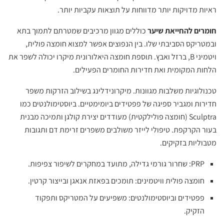
ראיות מדויקות יותר מדווחות על תוצאות עקביות יותר.
חומרים להחייאת שיער
כוללים מגוון מרכיבים שמטרתם לתמוך בתא
ובמטריקס הסביבתי שלו. בין הנפוצים אפשר למצוא חומצה פולית,
ויטמיני B, ברזל ואבץ. תוספת חומצה היאלורונית מיקרו יכולה לשפר את
הלחות המקומית ואת חדירות החומרים הפעילים.
טכנולוגיות משלבות מגוונות. מיקרונידלינג בשילוב הזרקות משפר
חדירות ומגביר ספיגה של פפטידים ביומימטיים. ביוסטימולנטים כמו
Sculptra (חומצה פולילקטית) מעודדים יצירת קולגן ותמיכה מבנית
בעור הקרקפת. טיפולי לייזר משולבים משפרים זרימת דם ותגובות
מטבוליות בזקיקים.
PRP: שחרור גורמי גדילה, מתועד במחקרים לשיפור צפיפות.
חומצה פולית וויטמינים: תומכים בפאזת אנאגן ובייצור קרטין.
פפטידים וביוסטימולנטים: משפיעים על המטריקס ותפקוד
הזקיק.