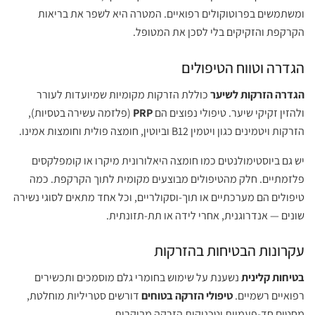
ומשתמשים בפרוטוקולים רפואיים. המטרה היא לשפר את בריאות
הקרקפת והזקיקים בלי לסכן את המטופל.
הגדרה וטווח הטיפולים
הגדרה הזרקות לשיער
כוללת הזרקות מקומיות שמיועדות לעורר
ולהזין זקיקי שיער. טיפולי נפוצים הם
PRP
(פלזמה עשירה בטסיות),
הזרקות ויטמינים כגון ויטמין B12 וביוטין, חומצה פולית וחומצות אמינו.
יש גם ביוסטימולנטים כמו חומצה היאלורונית מיקרו או קומפלקסים
פלזמתיים. חלק מהטיפולים מבוצעים מקומית לתוך הקרקפת. כמה
טיפולים הם מערכתיים או תוך-וסקולריים, וכל אחד מתאים לסוגי נשירה
שונים — אנדרוגנית, אחרי לידה או תת-תזונתית.
עקרונות הבטיחות בהזרקות
בטיחות קלינית
נשענת על שימוש בחומרי גלם מוסמכים ותכשירים
רפואיים רשמיים.
טיפולי הזרקה בטוחים
דורשים סטריליות מוחלטת,
מחטים חד-פעמיות וטכניקות הזרקה מבוקרות.