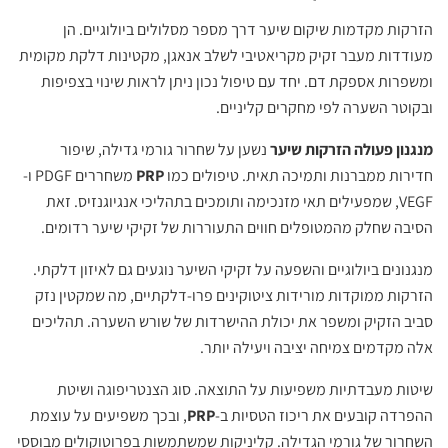
הזרקות מקדמות שיקום שיער דרך מספר מסלולים ביולוגיים. הן
מעודדות מעבר זקיק מקריאטיבי לשלב אנאגן, מקטינות דלקת מקומית
ומשפרות אספקת דם. יחד עם טיפול נכון ניתן לראות שינוי בצפיפות
ובקוטר השערה לפי מחקרים קליניים.
מנגנון פעולה הזרקות שיער
נשען על שחרור גורמי גדילה, שיפור
חדירות ממברנות ותמיכה תאית. טיפולים כמו
PRP
משחררים PDGF ו-
VEGF, שמפעילים תאי מזנכימה ותומכים בתהליכי אנגיוגנזיס. זאת
הסיבה שחלק מהמטופלים חווים התעוררות של זקיקי שיער רדומים.
מנגנונים ביולוגיים והשפעה על זקיקי השיער נוגעים גם לאיזון דלקתי.
הזרקות ממוקדות מורידות ציטוקינים פרו-דלקתיים, מה שמקטין נזק
סביב הזקיק ומשפר את יכולת ההישרדות של שורש השערה. תהליכים
אלה מקדמים צמיחה יציבה ויעילה יותר.
שיטות מעבדתיות משפיעות על התוצאה. סוג הצנטריפוגה ושיטת
ההפרדה קובעים את ריכוז הטסיות ב-
PRP
, ובכך משפיעים על עוצמת
השחרור של גורמי הגדילה. קליניקות שמשתמשות בפרוטוקולים מבוססי