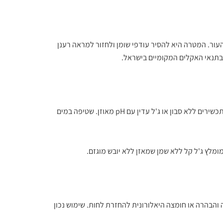
עור. המטרה היא להסיר עודפי שומן ולחזור למראה רענן
תנאי האקלים המקומיים בישראל.
עדיפה על סבונים חזקים. מומלץ לבחור תכשירים ללא סבון או ג'ל עדין עם pH מאוזן. שטיפה במים
מומלץ ג'ל קל ללא שמן שמאזן ללא יובש מוגזם.
ב סרום קצר המכוון לצורך: ויטמין C לפיגמנטציה והבהרה או חומצה היאלורונית להחזרת לחות. שימוש נכון