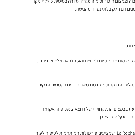
ה וצמצום חיכוך וכימיה מגרה. סדרה בסיסית כוללת ניקוי
מנים הם חלק בלתי נפרד מהגישה.
נות.
טמצמות אדמומיות וגירויים והעור נראה מלא ולח יותר.
 תהליכי הזדקנות מוקדמת מאטים ונפח הקמטים הדקים
ת בצמצום התלקחויות של רוזצאה, אטופיה ואקזמה.
חני פטץ' לפי הצורך.
מוצרים מומלצים בשוק הישראלי כוללים מותגים כמו Avène ו-La Roche-Posay, שמציעים פורמולות המותאמות לטיפוח לעור