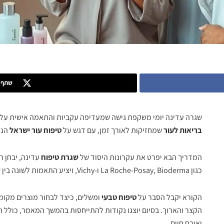
שתף ב
שגרה עדינה יומי משקפת גישה שמעדיפה עקביות והתאמה אישית על פ
בריאות לעור
שמחזיקות לאורך זמן, עם דגש על
טיפוח עור ישראל
הני
המדריך הבא יפרט את עקרונות היסוד של
שגרת טיפוח
עדינה, יבחן ר
כגון La Roche-Posay, Bioderma ו-Vichy, ויציע התאמות לשונה בין
ש
הקורא יקבל הסבר על
טיפוח טבעי
ומשלים, כיצד לבחור מוצרים מקומי
הקצר והארוך. בסיום יוצגו נקודות להתייחסות בהמשך המאמר, כולל ה
ואורח חיים.