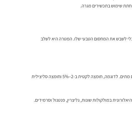
פחתת שימוש בתכשירים מגרה.
בלי לשבש את המחסום הטבעי שלו. המטרה היא לשלב
שימוש ב-AHA ו-BHA בריכוזים נמוכים מאפשר שליפה עדינה של תאים מתים. לדוגמה, חומצה לקטית ב-2–5% וחומצה סליצילית
אלורונית במולקולות שונות, גליצרין, פנטנול וסרמידים.