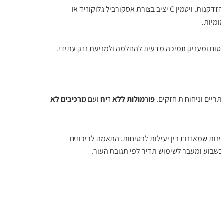
מסייעים בהפחתת נזק חמצוני ובהאטת סימנים של הזדקנות. ויטמין C יציב בצורת אסקורביל גלוקוזיד או
סום ומעניק תמיכה מדעית להחלמה ולמניעת נזק עתידי.
יים וניחוחות חזקים.
פורמולות ללא ריח
ועם
מרכיבים לא
Cer ו-Avène מציעים נוסחאות עדינות שמאזנות בין יעילות לבטיחות. התאמה לריכוזים
בוע ומעבר לשימוש תדיר לפי תגובת העור.