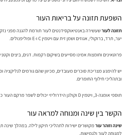
השפעת תזונה על בריאות העור
תזונה לעור
שעשירה באנטיאוקסידנטים לעור תורמת להגנה מפני נזק חמ
יער, תרד, ברוקולי, אגוזים ושמן זית עם ויטמין C ו-E ופוליפנולים.
פרוטאינים וחומצות אמינו מסייעים בשיקום רקמות. דגים, ביצים וקטניו
יש להימנע מצריכת סוכרים מעובדים, מכיוון שהם גורמים לגליקציה ו
ובתהליכי חילוף החומרים.
תוספי אומגה-3, ויטמין D וקולגן הידרוליזי יכולים לשפר מרקם העור כאשר משלבים אותם בתזונה מאוזנת.
הקשר בין שינה ומנוחה למראה עור
שינה וזוהר עור
מקושרים ישירות לתהליכי תיקון לילה. במהלך שינה ת
למנוחה לעור ולגמישות.