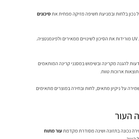
ול נכון בלחות ובמניעת חשיפה מזיקה מפחית את
סיכונים
קיימות עדויות רפואיות שמראות ששמירה על לחות והגנה מפני קרינת UV מורידות את הסיכון לשינויים ממאירים ולפיגמנטציה.
עות להגנה מקרינה ובשימוש במסנני קרינה המותאמים
וצאות ארוכות טווח.
שמירה על ניקיון מתאים, לחות ובחירה במוצרים מתאימים
 העור
בחירה נכונה בתזונה ושינה מסודרת מקדמת
עור מתוח
 העור.