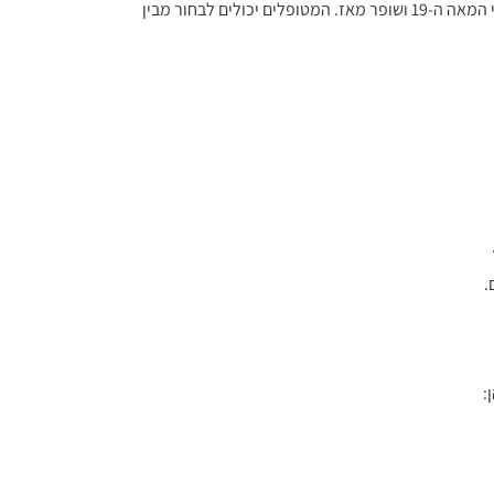
גידול השד מגביר את נפח השד למראה מלא יותר. הוא קיים מאז שלהי המאה ה-19 ושופר מאז. המטופלים יכולים לבחור מבין
.
: