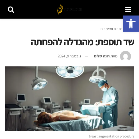
פתח סרגל נגישות
ראשי
כתבות ומאמרים
שד תוספת: מהגדלה להפחתה
מאת
רונה שלום
נובמבר 9, 2024
Breast augmentation procedure