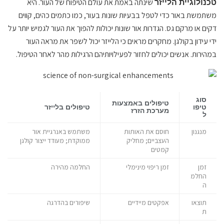
שינתה באמת את עולם הטיפוח של העור. היא
טכנולוגיית הלייזר
משתמשת באור כדי לטפל בבעיות שונות בעור, כמו כתמים כהים, קווים
דקים או מרקם גס. הגדרות אור שונות יכולות להפוך את העור לגמיש יותר על
ידי עידון בקולגן. מחקרים מראים כי הלייזר יכול לשפר את מראה העור
במהירות. אנשים יכולים לחזור לפעילויותיהם הרגילות מהר לאחר הטיפול.
סוג
טיפולים באמצעות
טיפו
טיפולים בלייזר
מערכת הזרז
ל
מנגנון
חוסם את האותות
משתמש באנרגיית אור
העצביים; מחליק
ממוקדת; מעודד ייצור קולגן
קמטים
זמן
זמן ריפוי מינימלי
החלמה מהירה
החלמ
ה
תוצאו
אפקטים מיידיים
שיפורים בהדרגה
ת