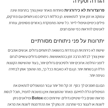
הגדרה וסקירה
מיוחדות מאחר שאין צורך בתרופת שינה
פרוצדורות לא כירורגיות
עמוקה או זמן ארוך להתאושש. הן כוללות דברים כמו ניתוחים עם מזרקים,
פילים כימיים וטיפולי לייזר. כל שיטה מתמקדת באזורים מסוימים, עוזרת
לאנשים להיראות כפי שהם רוצים.
יתרונות על פני ניתוחים מסורתיים
שיטות לא כירורגיות הן נהדרות בהשוואה לניתוחים גדולים. אנשים אוהבים
שאין צורך לבלות הרבה זמן בהתאוששות. ניתוחים גדולים עשויים לגרום
לזמני החלמה ארוכים יותר ולסיכונים גדולים יותר, בעוד שהשיטות הקטנות
הללו הן בטוחות יותר. הן גם לא כואבות ככל כך, מה שהופך אותן לבחירה
נעימה יותר.
הם גם חוסכים לך כסף. זה קל וזול יותר עבור המטופלים להתאים את
הטיפולים הללו לחייהם. מאחר שהתוצאות אינן נמשכות לתמיד, תוכל לנסות
מראות שונים בלי שינויים גדולים. שירותים כמו
ומילאנים ניתן
Botox
לשנות או לעצור כפי שתרצה. זה נותן לך את ההזדמנות לשנות את מראה